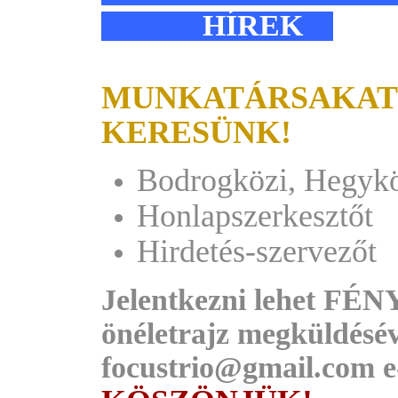
HÍREK
MUNKATÁRSAKAT
KERESÜNK!
Bodrogközi, Hegyköz
Honlapszerkesztőt
Hirdetés-szervezőt
Jelentkezni lehet F
önéletrajz megküldésév
focustrio@gmail.com e