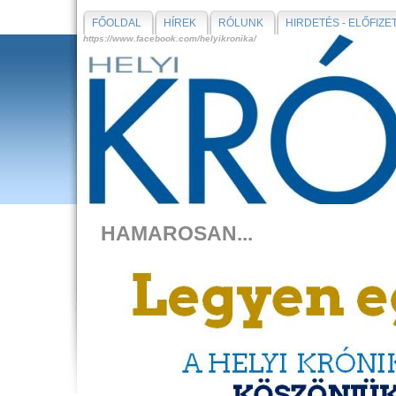
FŐOLDAL
HÍREK
RÓLUNK
HIRDETÉS - ELŐFIZE
https://www.facebook.com/helyikronika/
HAMAROSAN...