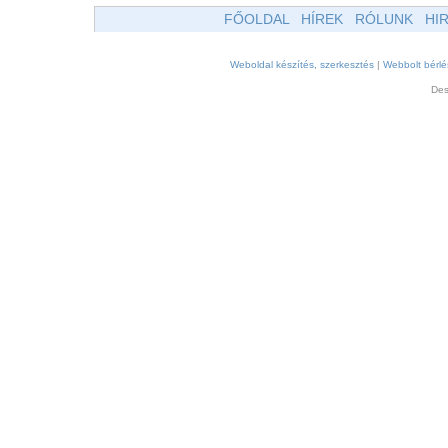
FŐOLDAL
HÍREK
RÓLUNK
HI
Weboldal készítés, szerkesztés
|
Webbolt bérlé
Des